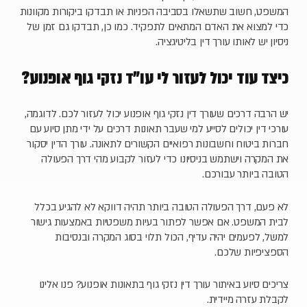
המשפט, חשוב שתשאלו בסביבה הפניות או תבדקו ביקורות מקוונות
כדי למצוא את האדם המתאים לתפקיד. כמו כן, תבדקו גם זמן של
ניסיון יש לאותו עורך דין בליטיגציה.
כיצד עוד יכול לעזור לי עו"ד נזקי גוף אופנוע?
יש הרבה דרכים שעורך דין נזקי גוף אופנוע יכול לעזור לכם. לדוגמה,
עורכי דין יכולים לסייע למי שעבר תאונות דרכים על ידי מתן סיוע עם
חברות ביטוח וחשבונות רפואיים הקשורים לתאונה. עורך הדין יסקור
את המקרה וישתמש בניסיונו כדי לעזור לקבוע מהי דרך הפעולה
הטובה ביותר עבורכם.
לא פעם, דרך הפעולה הטובה ביותר תהיה דווקא לא להגיע בכלל
לבית המשפט. אם אפשר לפתור בעיות משפטיות באמצעות גישור
למשל, לפעמים יהיה עדיף, הכול תלוי בסוג המקרה ובנסיבות
הספציפיות שלכם.
צריכים סיוע באיתור עורך דין נזקי גוף בתאונות אופנוע? פנו אלינו
לקבלת עזרה מיידית.