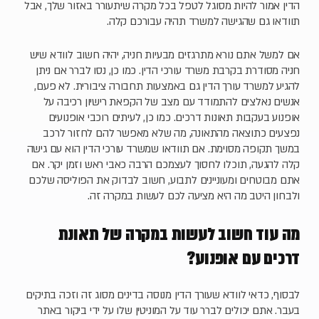
הדין אמור להיות מסוגל לטפל בכל מקרה שיתעורר באזור שלך, אבל
תוודאו גם שהגישה למשרד תהיה עבורכם קלה.
אם למשל אתם נורא מתרגזים מבעיות חניה, יהיה חשוב לוודא שיש
חניה מסודרת בקרבת משרד עורכי הדין. כמו כן, נסו לברר אם ניתן
להגיע למשרד עורך הדין גם באמצעות תחבורה ציבורית. לא פעם,
אנשים נאלצים להתמודד עם מצב של הקפאת רישיון רכיבה על
אופנוע בעקבות תאונות דרכים. כמו כן, לעיתים רוכבי אופנועים
נפצעים כתוצאה מהתאונה, מה שלא מאפשר להם לחזור לרכב
במשך תקופה מסוימת. אם תוודאו שמשרד עורכי הדין הוא עם גישה
קלה להגעה, תוכלו לחסוך לעצמכם הרבה כאבי ראש וזמן יקר. אם
אתם מבוטחים ומעוניינים לתבוע, חשוב לבדוק את הפוליסה שלכם
ולבחון היטב מה היא מציעה לכם לעשות במקרה זה.
מה עוד חשוב לעשות במקרה של תאונת
דרכים עם אופנוע?
לבסוף, כדאי לוודא שעורך הדין מנוסה בדינים מסוג זה וזכה בתיקים
בעבר. אתם יכולים לברר עוד על המוניטין שלו על ידי ביקור באתר