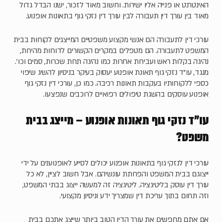
האינטרנט או פנייה אליו ישירות. וחשוב מאוד לזכור, ישנו הבדל גדול
מאוד בין עורך דין תעבורה לבין עורך דין נזקי גוף בתאונות אופנוע.
עורכי דין לתעבורה הם אנשי מקצוע משפטיים המייצגים לקוחות בבית
המשפט לתעבורה. הם מטפלים במקרים הקשורים לדוחות מהירות,
נהיגה בקלות ראש ועבירות אחרות כמו נהיגה תחת שכרות, סמים וכו'.
מנגד, עו"ד נזקי גוף תאונת אופנוע יעסוק בעיקר בניסיון להשיג שיפוי
כספי ללקוחותיו בעקבות תאונות רכיבה. כמו כן, עורכי דין נזקי גוף
אופנוע עוסקים בהשגת טיפולים רפואיים לרוכבים שנפצעו.
עו"ד נזקי גוף תאונות אופנוע – מייצג בבית
משפט?
עורכי דין לנזקי גוף בתאונות אופנוע יכולים לסייע לאופנוענים על ידי
ייצוגם בבית המשפט והפחתת עונשיהם. אבל חשוב לציין, לא כל
עורך דין עוסק בליטיגציה. ליטיגציה זה למעשה ייצוג בבתי המשפט,
וזה תחום בתוך עריכת דין שמצריך ידע וניסיון מקצועי.
אם אתם מחפשים את עורך הדין הטוב ביותר שייצג אתכם בבית