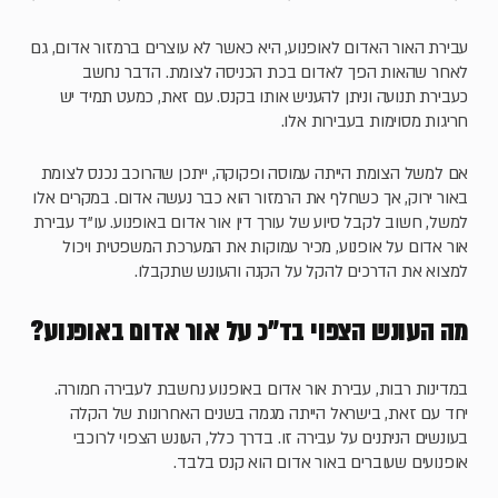
עבירת האור האדום לאופנוע, היא כאשר לא עוצרים ברמזור אדום, גם
לאחר שהאות הפך לאדום בכת הכניסה לצומת. הדבר נחשב
כעבירת תנועה וניתן להעניש אותו בקנס. עם זאת, כמעט תמיד יש
חריגות מסוימות בעבירות אלו.
אם למשל הצומת הייתה עמוסה ופקוקה, ייתכן שהרוכב נכנס לצומת
באור ירוק, אך כשחלף את הרמזור הוא כבר נעשה אדום. במקרים אלו
למשל, חשוב לקבל סיוע של עורך דין אור אדום באופנוע. עו"ד עבירת
אור אדום על אופנוע, מכיר עמוקות את המערכת המשפטית ויכול
למצוא את הדרכים להקל על הקנה והעונש שתקבלו.
מה העונש הצפוי בד"כ על אור אדום באופנוע?
במדינות רבות, עבירת אור אדום באופנוע נחשבת לעבירה חמורה.
יחד עם זאת, בישראל הייתה מגמה בשנים האחרונות של הקלה
בעונשים הניתנים על עבירה זו. בדרך כלל, העונש הצפוי לרוכבי
אופנועים שעוברים באור אדום הוא קנס בלבד.