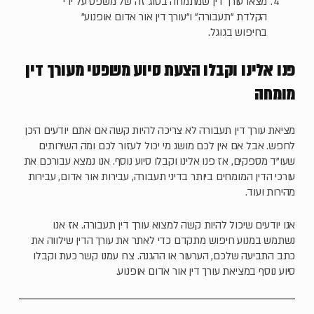
מצאו עורך דין שמתמחה בסוג זה של משפט על ידי
הקלדת "תעבורה" ו"עורך דין אור אדום אופנוע"
בחיפוש בגוגל.
פנו אלינו וקבלו הצעת סיוע משפטי מעורך דין
מומחה
מציאת עורך דין תעבורה לא צריכה להיות קשה אם אתם יודעים היכן
לחפש. אבל אם אין לכם מושג מי יכול לעזור לכם ומה השירותים
שעו"ד מספקים, אז פנו אלינו וקבלו סיוע נוסף. אנו נמצא עבורכם את
עורכי הדין המומחים ביותר בדיני תעבורה, עבירות אור אדום, עבירות
מהירות ועוד.
אנו יודעים שיכול להיות קשה למצוא עורך דין תעבורה. אז אנו
נשתמש במנוע חיפוש מתקדם כדי לאתר את עורך הדין שילווה את
כתב התביעה שלכם, הערעור או ההגנה. צרו עמנו קשר כעת וקבלו
סיוע נוסף במציאת עורך דין אור אדום אופנוע.