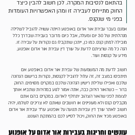
בהתאם לנסיבות המקרה. לכן חשוב להבין כיצד
החוק מתייחס לעבירה זו ומהן האפשרויות העומדות
בפני מי שנקנס.
אמנם בעבר עבירת אור אדום באופנוע הייתה עשויה להוביל לשלילה
מנהלתית של 30 יום ומעלה, אבל כיום מדובר בעבירה שבדרך כלל
מובילה למתן קנס. כמו כן, ייתכן שתקבלו גם נקודות על עבירה זו.
הנה כל מה שרציתם לדעת על עורך דין עבירת אור אדום אופנוע,
מידע על קנסות ועוד.
חשוב לדעת מה המשמעות של עבירת אור אדום באופנוע. אם
תיתפסו במצב זה, זה עלול להוביל לקנסות, נקודות ברישום הנהיגה
שלכם ואפילו שלילת רישיון הנהיגה שלכם במקרים מסוימים. החוק
ברור – כשהאור הירוק כבה, אתה אמור לנוע במהירות שתביא אותך
לצומת לפני שהאור הצהוב יתחלף לאדום. במקרים בהם אתם
מקבלים קנס ולא מעוניינים או חושבים שאתם לא צריכים לשלמו, יהיה
חשוב לאתר עורך דין עבירות תנועה על אופנוע. עו"ד עבירת אור אדום
באופנוע מכיר את החוק, ויכול לסייע לכם בהמתקת העונש.
עונשים וחריגות בעבירות אור אדום על אופנוע