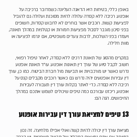
באופן כללי, בטיחות היא הדאגה העליונה כשמדובר ברכיבה על
אופנוע. רכיבה ללא קסדה עלולה להיות מסוכנת ועלולה גם להוביל
לפציעות קשות. רוכבים אשר בוחרים לא לחבוש קסדות, חשופים
בפני סיכון מוגבר לסבול מפציעות חמורות או קטלניות במהלך תאונה,
ויעמדו בפני השלכות, לרבות צעדים משפטיים, אם יגרמו לפציעה או
מוות חלילה.
במקרים מהסוג של תאונת דרכים ללא קסדה, לאחר טיפול רפואי,
חשוב לקבל סיוע של עורך דין תאונות אופנוע. עו"ד תאונת אופנוע
נדרש כאשר יש מורכבויות או תביעות מול חברת הביטוח. כמו כן, עורך
דין עבירות אופנועים יהיה נדרש גם כאשר רוכבים מקבלים קנס על
רכיבה ללא קסדה. כדי לאתר בקלות עורך דין תעבורה לעבירות
אופנוע, ריכזנו עבורכם כמה טיפים שיכולים לשמש אתכם במהלך
החיפושים. הנה הם:
13 טיפים למציאת עורך דין עבירות אופנוע
מציאת עורך דין יכולה להיות קשה ואולי אפילו מלחיצה. זה נכון