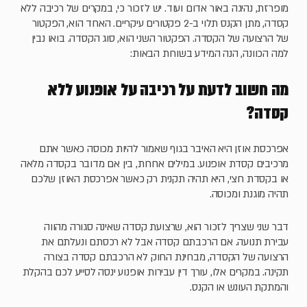
מופרזת, נהיגה באור אדום ועוד. יש לזכור כי, במקרים של רכיבה ללא
קסדה, מתן הקנס תלוי ב-2 פקטורים עיקריים. האחד הוא, הפקטור
של הרצועה של הקסדה. הפקטור השני הוא, סוג הקסדה. בואו נבין
למה הכוונה, הנה המידע בשורות הבאות:
מה חשוב לדעת על רכיבה על אופנוע ללא
קסדה?
אפרכסת אוזן היא האיבר בגוף שאמור להיות מכוסה כאשר אתם
מרכיבים קסדת אופנוע. במילים אחרות, בין אם מדובר בקסדה מלאה
או בקסדת חצי, היא תהיה תקנית רק כאשר אפרכסת האוזן שלכם
תהיה מוגנת ומכוסה.
דבר שני שצריך לזכור הוא, שרצועת קסדה שאינה סגורה מהווה
עבירת תנועה. אם הרכבתם קסדה אבל לא רכסתם ונעלתם את
הרצועה של הקסדה, מבחינת החוק לא הרכבתם קסדה בצורה
תקינה. במקרים אלו, עורך דין עבירות אופנוע ינסה לסייע לכם בהקלת
והמתקת העונש או הקנס.