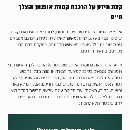
קצת מידע על הרכבת קסדת אופנוע והצלך
חיים
על פי אין ספור מחקרים שבוצעו בתחום, לרוכבי אופנועים עם קסדה
יש סיכון נמוך ב-16% למוות מאשר לאלו ללא קסדה. הם גם מקבלים
טיפול טוב יותר לפציעות ויתאוששו מהר יותר, במקרים בהם הם
מעורבים בתאונות דרכים.
מדוע החוק רואה בחומרה אי-חבישת קסדה? הסיבה לכך היא שרוכבי
אופנועים נמצאים בסיכון לפציעה חמורה או מוות מבלי לחבוש
קסדה. אם לרגע נצא מגבולות ישראל, הרי שרכיבה על אופנוע ללא
קסדה אינה חוקית ברוב המדינות. יש כמה חריגים, אבל הם לא מאוד
נפוצים. בהודו, תאילנד ועוד מדינות עולם שלישי, חבישת קסדה היא
בגדר המלצה בחלק מהאזורים. וגם שם, רוכבים רבים מעדיפים
לחבוש קסדה ולא להסתכן.