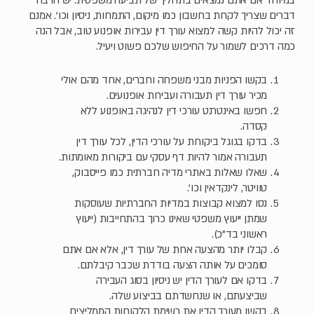
במיוחד אם אתם נמצאים בתהליך של תביעה משפטית. יש הרבה
דברים שצריך לקחת בחשבון כמו מיקום, התמחות, ניסיון וכו'. אמנם
זה יכול להיות קשה למצוא עורך דין עבירות אופנוע טוב, אבל הנה
כמה דרכים לשמור על החיפוש שלכם פשוט ויעיל.
בקשו הפניות מבני משפחה וחברים, אחד מהם אולי
מכיר עורך דין תעבורה ועבירות אופנועים.
חפשו באינטרנט עורכי דין לנהיגה באופנוע ללא
קסדה.
בדקו בגוגל ביקורות על עורכי הדין, לכל עורך דין
תעבורה אמור להיות דף עסקי עם ביקורות מאומתות.
שאלו שאלות באתרי מדיה חברתית כמו פייסבוק,
טוויטר, לינקדאין וכו'.
נסו למצוא קבוצות במדיות החברתיות שעוסקות
שמתן ייעוץ משפטי שאינו כרוך בהתחייבות (ייעוץ
ראשוני בד"כ).
קבלו יותר מהצעה אחת של עורך דין, אלא אם אתם
סומכים על אותה הצעה בודדת שכבר קיבלתם.
בדקו אם לעורך הדין יש ניסיון בסוג העבירה
שביצעתם, או שנחשדתם בביצוע שלה.
בקשו מעורך הדין את רשימת הלקוחות הממליצים